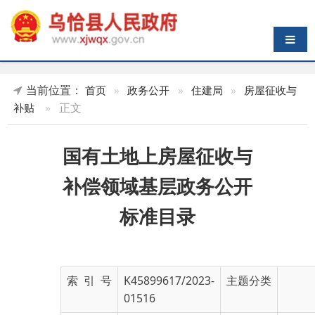
导航切换
当前位置：
首页
»
政务公开
»
住建局
»
房屋征收与
»
正文
补贴
国有土地上房屋征收与
补偿领域基层政务公开
标准目录
索 引 号
K45899617/2023-
主题分类
01516
发布机构
乌恰县住建局
发布日期
2023-
04-25