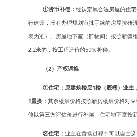
②
住宅：
业主在置换过程中可以自由选择其他
换方式，其余楼层价格按照新房楼层价格
对应计算；室内装修以第三方评估价进行补偿。
③商铺：
可以选择按照相对于原区域新建商铺
市场评估价为准。
④
平房及自建房：
砖混结构住房按
1:1
产权安
（
3
）
符合城市保障性住房对象的，依据城市
2
．搬迁费及搬迁奖励
①搬迁费
600
元：
均按
1
次计算；