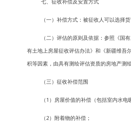
（
1
）房屋价值的补偿（包括室内水电暖）；
（
2
）附着物的补偿；
（
3
）临时过渡费；
（
4
）搬迁费；
（
5
）其他补偿。
（四）不予补偿：
经住建、规划、自然资源、
登记建筑调查认定表。
（五）房屋征收补偿费用标准、计算方法和依