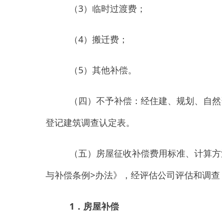
与补偿条例
>
办法》，经评估公司评估和调查，具体
1
．房屋补偿
①货币补偿：
经认定属合法房屋的住宅每平方
行建设，没有办理规划审批手续的房屋按砖混结构
1
表为准
）。房屋地下室（贮物间）按照新疆维吾尔自
2.2
米的，按工程造价的
50
％补偿。
（
2
）产权调换
①
住宅：原建筑楼层
1
楼（底楼）业主，置换
1
置换；
其
余楼层价格按照新房楼层价格对应计算，
修以第三方评估价进行补偿；住宅地下室按新房屋对