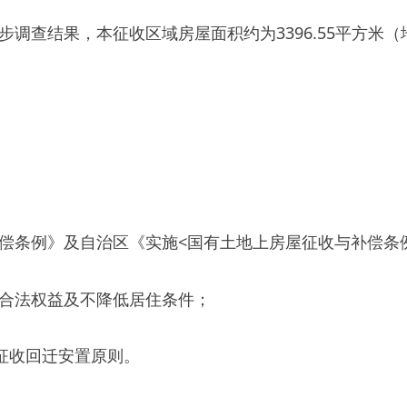
》及自治区《实施
<
国有土地上房屋征收与补偿条例
>
办法》及乌
益及不降低居住条件；
迁安置原则。
和房屋产权调换方式补偿
。
房屋征收与补偿条例》《新疆维吾尔自治区实施
<
国有土地上房
国有土地上房屋征收与补偿评估规则的规定》的要求，根据被征
构对征收土地、房屋和附属物进行测绘评估。