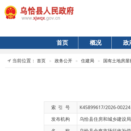
首页
概况
政府
当前位置：
首页
»
政务公开
»
住建局
»
国有土地房屋征收与补
乌
索 引 号
K45899617/2026-00224
发布机构
乌恰县住房和城乡建设局
名 称
乌恰县金鑫市场征收补偿安置方
文 号