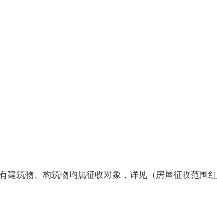
物、构筑物均属征收对象，详见（房屋征收范围红线图
）。
结果，本征收区域
房屋面积约为
3396.55
平方米
（地上建筑物、