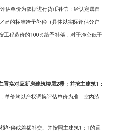
补交。并按照主建筑
1
：
1
的置
偿或补交，单价均以所在区域