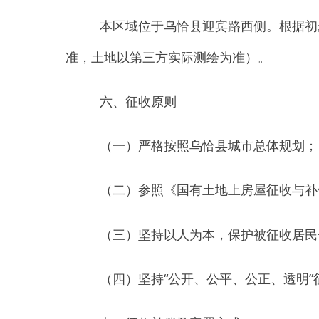
（二）参照《国有土地上房屋征收与补偿条例
（三）坚持以人为本，保护被征收居民合法权
（四）坚持
“公开、公平、公正、透明”征收回
七、征收补偿及安置方式
（一）补偿方式：
被征收人可以选择货币补偿
（二）评估的原则及依据：
参照《国有土地上
有土地上房屋征收评估办法》和《新疆维吾尔自治区
积等因素，由具有测绘评估资质的房地产测绘评估机
（三）征收补偿范围