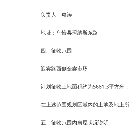
迎宾路西侧金鑫市场
计划征收土地面积
约为
5681.3
平方米；
在上述范围规划区域内的土地及地上所有建筑
五、征收范围内房屋状况说明
本区域位于乌恰县迎宾路
西侧
。根据
初步
调查
准，土地以第三方实际测绘为准
）。
六、征收原则
（一）严格按照乌恰县城市总体规划；