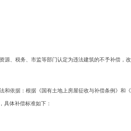
补偿标准如下：
米按评估公司评估单价进行补偿，商铺以评估公司评估单价为依
330
元／㎡、砖木结构
980
元／㎡、土木结构
750
元／㎡的标准给
治区工程造价相关规定执行，对于净空高于
2.2
米按工程造价的
1
对应新房建筑楼层
1
楼（底楼）；原建筑楼层
2
楼业主置换对应新
产权调换的按照实际建设面积进行差价补偿或补交，单价均以产
应地下室由征收人调配。