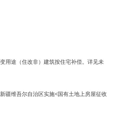
据进行货币补偿；经认定属自
予补偿（具体
以实际
评估
分户
00
％给予补偿，对于净空低于
房建筑楼层
2
楼；并按主建筑
1
：
权调换评估单价为准；室内装