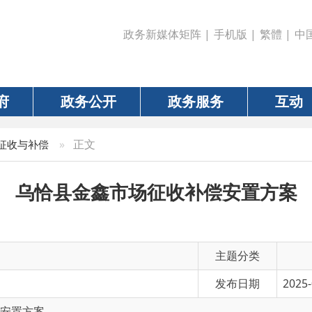
政务新媒体矩阵
|
手机版
|
繁體
|
中国政府网
|
新疆
政务公开
政务服务
互动
数据
»
正文
偿
恰县金鑫市场征收补偿安置方案
主题分类
发布日期
2025-04-29 18:48
案
有 效 性