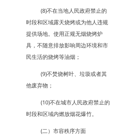
(
二）市容秩序方面
1.
城市道路和公共场所方面
(1)
不在屋顶、阳台外、窗
外、地面、墙体、门窗或其他设施
上晾晒、悬挂或堆放影响市容、存
在安全隐患的物品；
(2)
不擅自占用道路以及其他
公共场地摆摊设点，不超出门、窗
店外经营（作业）或展示商品；
(3)
不乱停乱放机动车、非机
动车，并引导顾客规范停车；