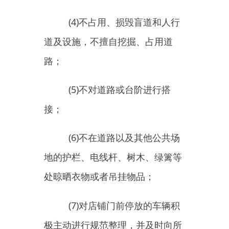
(8)
不在店外安装、使用高音
喇叭等，不对外播放音乐和广告，
不产生噪音污染；
(9)
采取有效措施，使边界噪
声不超过规定的环境噪声排放标
准；
(10)
按国家行政建制设立的市
的市区内，禁止饲养鸡、鸭、鹅、
兔、羊、猪等家畜家禽；因教学、
科研以及其他特殊需要饲养的除
外。