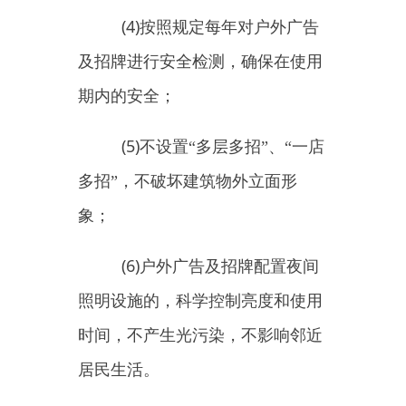
1.
不违章侵占绿地，不在城
市花草树木和绿化设施上悬挂或摆
放与绿化无关的物品，不破坏或占
用绿地、毁坏绿化树木；
2.
不对树木、花草喷洒剧
毒、高毒农药。
100
以
分为基础积分，每发现
2
一（处）次问题的扣除积分
分，
4
第二次发现同类问题的扣除积分
10
分；被实施行政处罚的扣除积分
分，逾期不履行行政决定的扣除积
30
分
分。