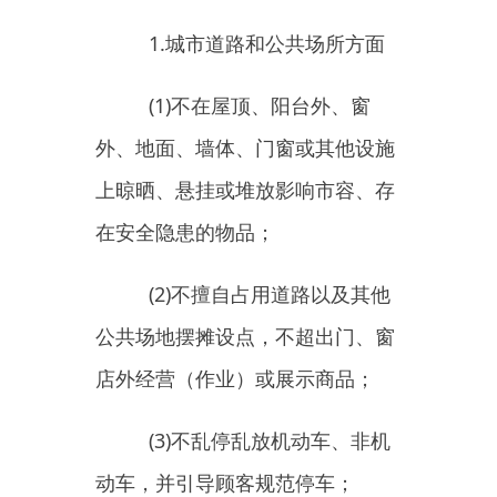
(4)
不占用、损毁盲道和人行
道及设施，不擅自挖掘、占用道
路；
(5)
不对道路或台阶进行搭
接；
(6)
不在道路以及其他公共场
地的护栏、电线杆、树木、绿篱等
处晾晒衣物或者吊挂物品；
(7)
对店铺门前停放的车辆积
极主动进行规范整理，并及时向所
在街道（社区）报送门前废弃车辆
情况；