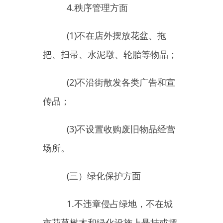
主办：新疆乌恰县人民政府办公室
承办：新疆乌恰县政务服务和
政府网站标识码：6530240001
新公网安备65302402000101号
地 址：新疆克州乌恰县光明路1号
联系电话：0908-4621030
法