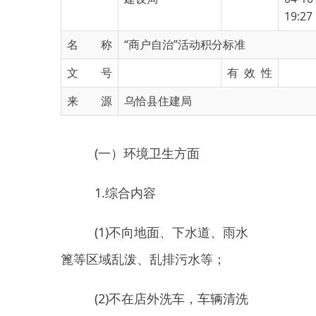
名 称
“商户自治”活动积分标准
文 号
有 效 性
来 源
乌恰县住建局
(
一）环境卫生方面
1.
综合内容
(1)
不向地面、下水道、雨水
篦
等区域乱泼、乱排污水等；
(2)
不在店外洗车，车辆清洗
的污水经沉淀、除油等达标后处
理，不造成废油、废液等污染环
境；