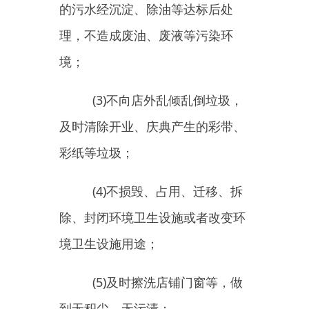
(3)
不向店外乱倾乱倒垃圾，
及时清除开业、庆典产生的彩带、
彩纸等垃圾；
(4)
不损毁、占用、迁移、拆
除
、
封闭环境卫生设施或者改变环
境卫生设施用途；
(5)
及时擦洗店铺门窗等，做
到无积尘、无污渍；
(6)
及时清除责任区域内积雪
残冰；
(7)
空调冷凝水接入排水管