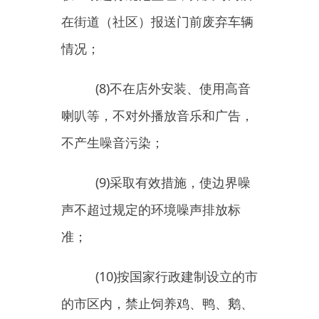
2.
建（构）筑物及附属设
施、公共设施方面
(1)
不乱安乱装晾衣架、空调
外机、遮阳（雨）棚等；
(2)
不擅自改变建（构）筑物
原设计风貌、色调，保持外立面整
洁；
(3)
不擅自开设门窗、变更门
窗形式或位置；
(4)
店铺装饰装潢按有关规定
做到封闭、规范施工；