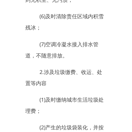
道，不随意排放。
2.
涉及垃圾缴费、收运、处
置等内容
(1)
及时缴纳城市生活垃圾处
理费；
(2)
产生的垃圾袋装化，并按
有关规定分类投放收集容器；
(3)
餐厨废弃物收集容器存放
在店内，并保持整洁完好；
(4)
不向雨水管道、污水管
道、河道、湖泊、公共厕所等处倾