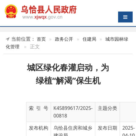
导航切换
当前位置：
首页
»
政务公开
»
住建局
»
城市园林绿
»
正文
化管理
城区绿化春灌启动，为
绿植“解渴”保生机
索 引 号
K45899617/2025-
主题分类
00818
发布机构
乌恰县住房和城乡
发布日期
2025-
建设局
04-10
19:18