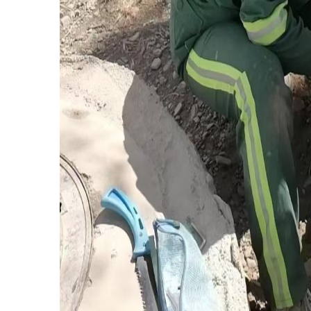
主办：新疆乌恰县人民政府办公室
承办：新疆乌恰县政务服务和
政府网站标识码：6530240001
新公网安备65302402000101号
地 址：新疆克州乌恰县光明路1号
联系电话：0908-4621030
法