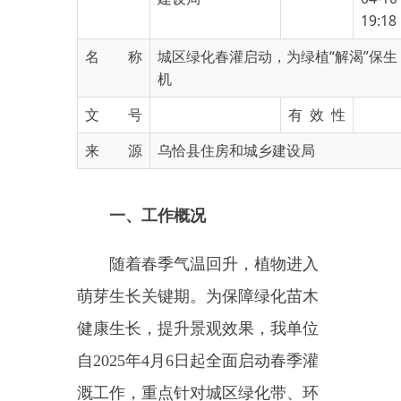
名 称
城区绿化春灌启动，为绿植“解渴”保生
机
文 号
有 效 性
来 源
乌恰县住房和城乡建设局
一、工作概况
随着春季气温回升，植物进入
萌芽生长关键期。为保障绿化苗木
健康生长，提升景观效果，我单位
自
2025年4月6日起全面启动春季灌
溉工作，重点针对城区绿化带、环
城河景观带、人民广场、口袋公园
等重点区域、新栽植苗木开展科学
灌溉。