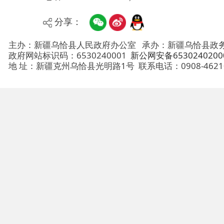
主办：新疆乌恰县人民政府办公室
承办：新疆乌恰县政务服务和
政府网站标识码：6530240001
新公网安备65302402000101号
地 址：新疆克州乌恰县光明路1号
联系电话：0908-4621030
法