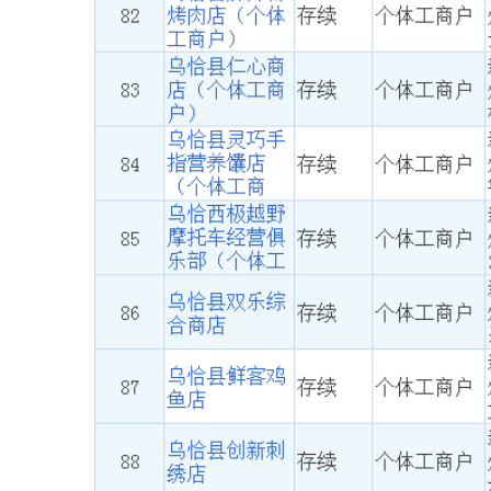
主办：新疆乌恰县人民政府办公室
承办：新疆乌恰县政务服务和
政府网站标识码：6530240001
新公网安备65302402000101号
地 址：新疆克州乌恰县光明路1号
联系电话：0908-4621030
法