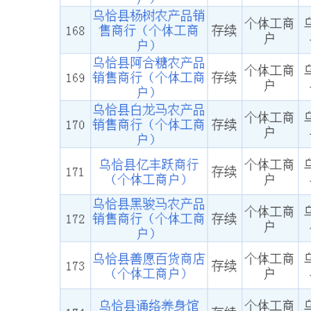
主办：新疆乌恰县人民政府办公室
承办：新疆乌恰县政务服务和
政府网站标识码：6530240001
新公网安备65302402000101号
地 址：新疆克州乌恰县光明路1号
联系电话：0908-4621030
法