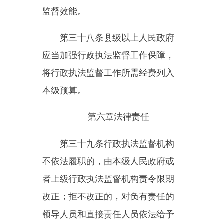
有关部门另行制定。
第四十四条
本条例自
2026
年
2
月
1
日起施行。
主办：新疆乌恰县人民政府办公室
承办：新疆乌恰县政务服务和
政府网站标识码：6530240001
新公网安备65302402000101号
地 址：新疆克州乌恰县光明路1号
联系电话：0908-4621030
法