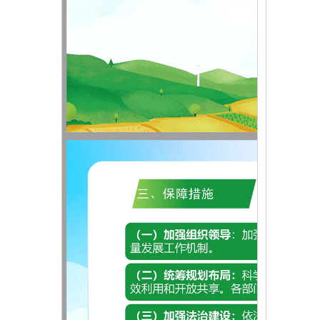
年）》的通知
主办：新疆乌恰县人民政府办公室
承办：新疆乌恰县政务服务和
政府网站标识码：6530240001
新公网安备65302402000101号
地 址：新疆克州乌恰县光明路1号
联系电话：0908-4621030
法