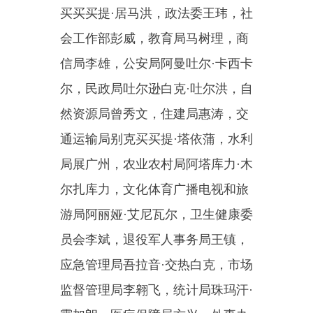
游局阿丽娅·艾尼瓦尔，卫生健康委
员会李斌，退役军人事务局王镇，
应急管理局吾拉音·交热白克，市场
监督管理局李翱飞，统计局珠玛汗·
霍加朗，医疗保障局方兴，外事办
公室买买提托热·祖农，生态环境局
白萍，疾控中心杨万栋，妇幼中心
李晓玲，供电公司王征
（此文有删减）
主办：新疆乌恰县人民政府办公室
承办：新疆乌恰县政务服务和
政府网站标识码：6530240001
新公网安备65302402000101号
地 址：新疆克州乌恰县光明路1号
联系电话：0908-4621030
法