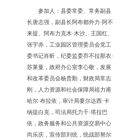
和改革委员会杨贵勤，财政局常志
刚，人力资源和社会保障局祖力甫
哈尔·布拉依，审计局要尔达西·卡
纳提白克，司法局托力干·塔拉巴
依，政务服务和公共资源交易中心
尚乐庆，宣传部刘统，统战部努尔
买买买提·居马洪，政法委王玮，社
会工作部彭威，教育局马树理，商
信局李雄，公安局阿曼吐尔·卡西卡
尔，民政局吐尔逊白克·吐尔洪，自
然资源局曾秀文，住建局惠涛，交
通运输局别克买买提·塔依蒲，水利
局展广州，农业农村局阿塔库力·木
尔扎库力，文化体育广播电视和旅