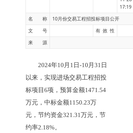
名 称
10月份交易工程招投标项目公开
文 号
有 效 性
来 源
2024年10月1日-10月31日
以来，实现进场交易工程招投
标项目6项，预算金额1471.54
万元，中标金额1150.23万
元，节约资金321.31万元，节
约率2.18%。
主办：新疆乌恰县人民政府办公室
承办：新疆乌恰县政务服务和
政府网站标识码：6530240001
新公网安备65302402000101号
地 址：新疆克州乌恰县光明路1号
联系电话：0908-4621030
法