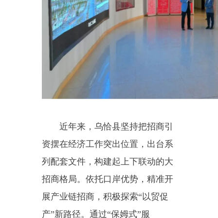
产”新路径。通过“保姆式”服
务、“五个一批”项目库和县级领导
包联月调度等机制，坚定企业投资
信心。同时，向长三角、珠三角、
川渝派驻三个招商分局，拓宽招商
渠道。紫金矿业、中国有色集团、
黔源电力等一批企业已落地乌恰，
抢占“一带一路”先机，为县域经济
发展注入新活力。
座谈结束后，考察团一行实地
考察了乌恰工业园区、肉类和水果
监管库、冷水鱼养殖基地、伊尔克
什坦口岸等。
（全媒体记者：崔路