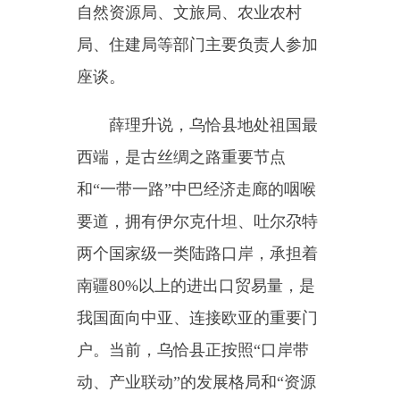
西端，是古丝绸之路重要节点
和
“一带一路”中巴经济走廊的咽喉
要道，拥有伊尔克什坦、吐尔尕特
两个国家级一类陆路口岸，承担着
南疆80%以上的进出口贸易量，是
我国面向中亚、连接欧亚的重要门
户。当前，乌恰县正按照“口岸带
动、产业联动”的发展格局和“资源
为本、园区为用、口岸为要”的发
展理念，加速推进各项事业。随着
中吉乌铁路加快建设，进口资源加
工、出口导向型制造业等领域潜力
持续释放，政策红利叠加。乌恰县
正从“通道经济”加速向“口岸经
济”“产业经济”转型，逐步成为连接