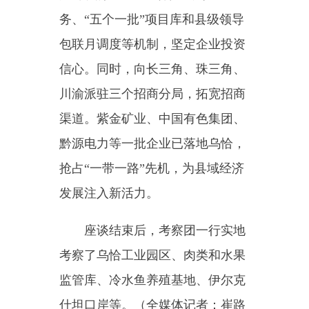
遥
通讯员：朱中勇）
编辑：李丽花
分享：
主办：新疆乌恰县人民政府办公室
承办：新疆乌恰县政务服务和
政府网站标识码：6530240001
新公网安备65302402000101号
地 址：新疆克州乌恰县光明路1号
联系电话：0908-4621030
法