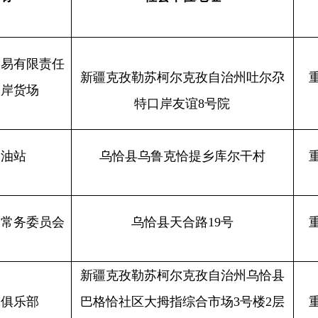
责任
新疆克孜勒苏柯尔克孜自治州吐尔尕
重点单位
2
特口岸友谊
8号院
乌恰县乌鲁克恰提乡库尔干村
重点单位
2
员会
乌恰县天合路
19号
重点单位
2
新疆克孜勒苏柯尔克孜自治州乌恰县
巴格恰社区大拇指综合市场
3号楼2层
重点单位
2
202商铺
什餐
新疆克州乌恰县波斯坦铁列克乡帕米
重点单位
2