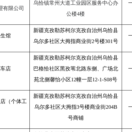
巴格恰社区黑孜苇北路东侧、广场北
一般单位
2
苑北侧馨怡小区
12幢一层12-1-S08号
新疆克孜勒苏柯尔克孜自治州乌恰县
体工
乌尔多社区大拇指
3号楼商业街204B
一般单位
2
号商铺
乌恰县十区荣达商住中心
19-20-21-22
一般单位
2
号门面房
乌恰县乌尔多社区平安西路大拇指商
盟店
一般单位
2
业街
2
号楼
32
号门面
新疆克孜勒苏柯尔克孜自治州乌恰县
一般单位
2
巴格恰社区馨怡小区
12
号楼
1
层
S03
号
新疆克州乌恰县黑孜苇北路
1号121号