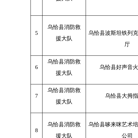
援大队
厅
乌恰县消防救
6
乌恰县好声音火吧
KTV
援大队
乌恰县消防救
7
乌恰县大拇指超市
援大队
乌恰县消防救
乌恰县哆来咪艺术培训有限
8
援大队
公司
乌恰县消防救
9
乌恰县贰号便利店
援大队