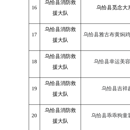
19
乌恰县吉祥超市
援大队
乌恰县消防救
20
乌恰县乖乖狗童装旗船
援大队
乌恰县消防救
乌恰县波斯坦铁列克乡新
21
援大队
KTV
乌恰县消防救
喀什惠生堂大药房医药连锁
22
援大队
责任公司乌恰县第三分
乌恰县消防救
23
乌恰县巴蜀懒人火锅店
援大队