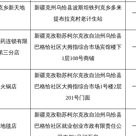
新疆克孜勒苏柯尔克孜自治州乌恰县
巴格恰社区就业创业市政有限责任公
一般单位
2
司左侧
1号门面房
新疆克孜勒苏柯尔克孜自治州乌恰县
店
一般单位
巴格恰社区馨怡花园
15号楼S09号
2
新疆克州乌恰县老桦林
1号门面
一般单位
2
任公
新疆克州乌恰县
S309线南侧县团结路
其他单位
西侧阿曼商贸广场
2
电视
新疆维吾尔自治区乌恰县常州大道
20
其他单位
2