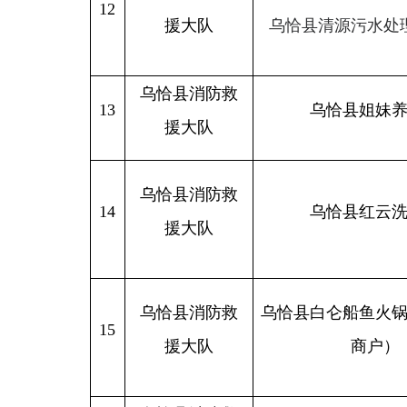
14
乌恰县红云洗车店
援大队
乌恰县消防救
乌恰县白仑船鱼火锅店（个
15
援大队
商户）
乌恰县消防救
16
乌恰县觅念大东服饰
援大队
乌恰县消防救
17
乌恰县雅古布黄焖鸡煲饭加
援大队
乌恰县消防救
18
乌恰县幸运美容美发店
援大队
乌恰县消防救