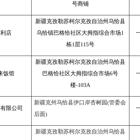
新疆克孜勒苏柯尔克孜自治州乌恰县
巴格恰社区大拇指综合市场
6号
一般单位
2
楼-103A
新疆克州乌恰县伊口岸杏树园
(
管委会
司
一般单位
2
后面
)
新疆克孜勒苏柯尔克孜自治州乌恰县
乌恰镇常州大道工业园区服务中心办
一般单位
2
公司
公楼
4
楼
新疆克孜勒苏柯尔克孜自治州乌恰县
一般单位
2
乌尔多社区大拇指商业街
2号楼301号
新疆克孜勒苏柯尔克孜自治州乌恰县