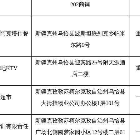
尔路
6号
新疆克州乌恰县迎宾路
26号附天源酒
重点单位
2
店二楼
新疆克孜勒苏柯尔克孜自治州乌恰县
一般单位
2
大拇指物业公司办公楼
1层101号
新疆克孜勒苏柯尔克孜自治州乌恰县
责任
广场北侧圆梦家园小区
12号楼二层01
一般单位
2
号商铺
新疆克孜勒苏柯尔克孜自治州乌恰县
乌恰镇巴格恰社区大拇指综合市场
1
一般单位
2
栋1层115号