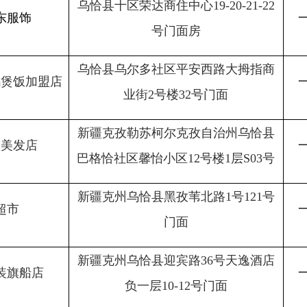
一般单位
2
门面
新疆克州乌恰县迎宾路
36
号天逸酒店
店
一般单位
2
负一层
10-12
号门面
天地
新疆克州乌恰县波斯坦铁列克乡多来
一般单位
提布拉克村老计生站
2
新疆克孜勒苏柯尔克孜自治州乌恰县
有限
巴格恰社区大拇指综合市场宾馆楼下
一般单位
2
店
1层108号商铺
新疆克孜勒苏柯尔克孜自治州乌恰县
巴格恰社区大拇指综合市场
1号楼2层
一般单位
2
201号门面