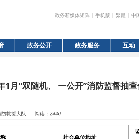
政务新媒体矩阵
|
手机版
|
繁體
|
中国政府网
|
新疆
政务公开
政务服务
互动
数据
月“双随机、 一公开”消防监督抽查任务结果
大队
阅读：
2440
监管单位
社会单位地址
类别