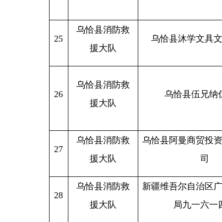
援大队
局九一六一四台
乌恰县消防救
29
中共乌恰县委员会党校
援大队
乌恰县消防救
中国邮政储蓄银行股份有限
30
援大队
乌恰县托云路营业所
乌恰县消防救
31
乌恰县白绸服装店
援大队
乌恰县消防救
32
乌恰县图书馆
援大队
乌恰县消防救
33
乌恰县寰宇大厦