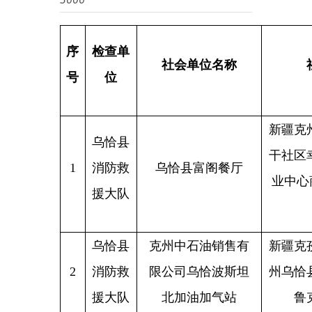
序
检查单
社会单位名称
社会单
号
位
新疆克州乌恰
乌恰县
干社区幸福路
1
消防救
乌恰县富阁餐厅
业中心商住楼二
援大队
至21
乌恰县
克州中石油销售有
新疆克孜勒苏
2
消防救
限公司乌恰波斯坦
州乌恰县波斯
援大队
北加油加气站
鲁克巴什
乌恰县
乌恰县乌恰镇
3
消防救
乌恰县人民检察院
号
援大队