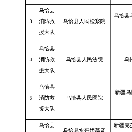
乌恰县
4
消防救
乌恰县人民法院
乌恰县迎
援大队
乌恰县
新疆乌恰县健
5
消防救
乌恰县人民医院
幢至0
援大队
乌恰县
新疆克孜勒苏
乌恰县水哥妮慕音
6
消防救
州乌恰县迎宾
乐餐厅
援大队
店负一层
克州大拇指物业服
乌恰县
务有限公司乌恰县
乌恰县黑孜苇
7
消防救