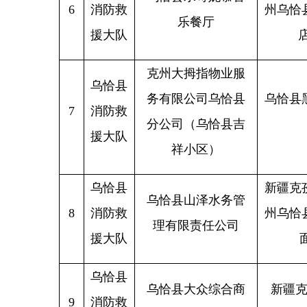
分公司（乌恰县吉
叉口
援大队
祥小区）
乌恰县
新疆克孜勒苏
乌恰县山泽水务管
8
消防救
州乌恰县老年
理有限责任公司
援大队
面办公
乌恰县
乌恰县大众综合商
新疆克州乌恰
9
消防救
店
119号
援大队
乌恰县
新疆克孜勒苏
乌恰县好孩子购物
10
消防救
州乌恰县迎宾
中心
援大队
天源酒店
5
乌恰县
新疆克孜勒苏