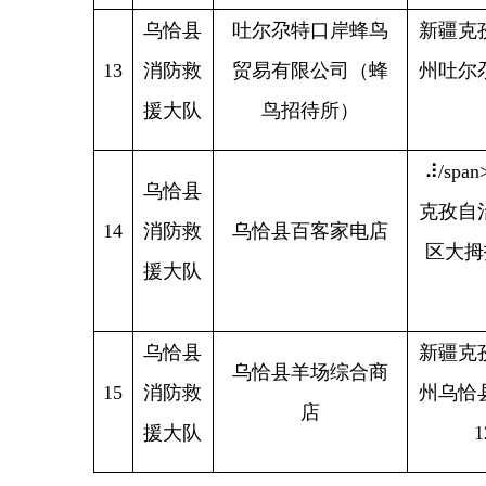
乌恰县
新疆克孜勒苏
乌恰县羊场综合商
15
消防救
州乌恰县乌恰
店
援大队
12-13
分享：
主办：新疆乌恰县人民政府办公室
承办：新疆乌恰县政务服务和
政府网站标识码：6530240001
新公网安备65302402000101号
地 址：新疆克州乌恰县光明路1号
联系电话：0908-4621030
法