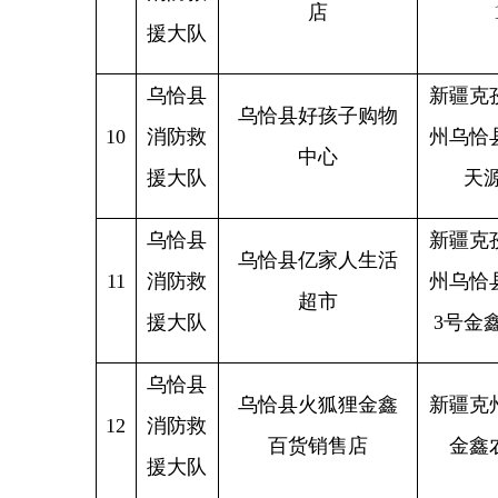
乌恰县亿家人生活
11
消防救
州乌恰县巴格
超市
援大队
3号金鑫购物广
乌恰县
乌恰县火狐狸金鑫
新疆克州乌恰
12
消防救
百货销售店
金鑫农副交
援大队
乌恰县
吐尔尕特口岸蜂鸟
新疆克孜勒苏
13
消防救
贸易有限公司（蜂
州吐尔尕特口
援大队
鸟招待所）
2
⠼/span>
新疆
乌恰县
克孜自治州乌
14
消防救
乌恰县百客家电店
区大拇指综合
援大队
106