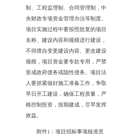
早日开工建设，确保工程质量，严
格控制投资，按期建成，尽早发挥
效益。
附件
1
：项目招标事项核准意
见表。
附件
2
：乌恰县吾合沙鲁乡完
善低质村庄片区基础设施建设提升
人居环境质量项目综合概算表。
2023
年
10
月
11
日
主办：新疆乌恰县人民政府办公室
承办：新疆乌恰县政务服务和
政府网站标识码：6530240001
新公网安备65302402000101号
地 址：新疆克州乌恰县光明路1号
联系电话：0908-4621030
法