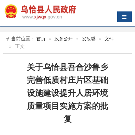
导航切换
当前位置：
首页
»
政务公开
»
发改委
»
文件
»
正文
关于乌恰县吾合沙鲁乡
完善低质村庄片区基础
设施建设提升人居环境
质量项目实施方案的批
复
索 引 号
K45899617/2023-
主题分类