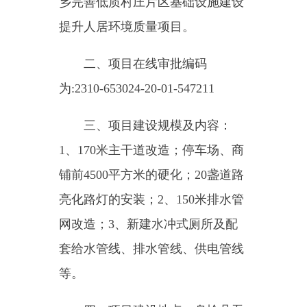
三、项目建设规模及内容：
1
、
170
米主干道改造；停车场、商
铺前
4500
平方米的硬化；
20
盏道路
亮化路灯的安装；
2
、
150
米排水管
网改造；
3
、新建水冲式厕所及配
套给水管线、排水管线、供电管线
等。
四、项目建设地点：乌恰县吾
合沙鲁乡恰提村。
五、项目总投资及资金来源：
项目总投资
151
万元，资金来源为
2023
年中央农村综合改革转移支付
资金。