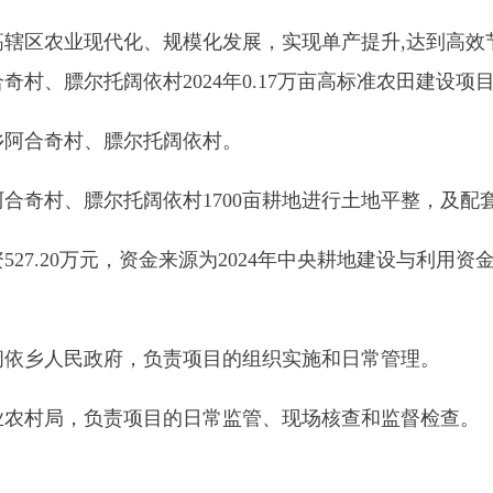
、膘尔托阔依村
1700
亩耕地进行土地平整，及配套高效节水等相
万元，资金来源为
2024
年中央耕地建设与利用资金
440
万元、
202
民政府，负责项目的组织实施和日常管理。
，负责项目的日常监管、现场核查和监督检查。
设有关的重要设备、材料等采购应当符合《招标投标法》、《招
见执行（详见附件）。
业现代化、规模化发展，实现单产提升
,
达到高效节水效果，打
膘尔托阔依村
2024
年
0.17
万亩高标准农田建设项目（项目代码：