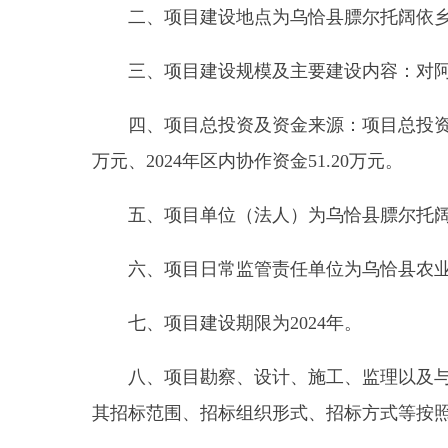
四、项目总投资及资金来源：项目总投资
527.20
万元、
2024
年区内协作资金
51.20
万元。
五、项目单位（法人）为乌恰县膘尔托阔依乡人
六、项目日常监管责任单位为乌恰县农业农村局
七、项目建设期限为
2024
年。
八、项目勘察、设计、施工、监理以及与工程建
其招标范围、招标组织形式、招标方式等按照核准意
一、为加强高标准农田建设，进一步提高辖区农
生产能力。同意实施乌恰县膘尔托阔依乡阿合奇村、
二、项目建设地点为乌恰县膘尔托阔依乡阿合奇