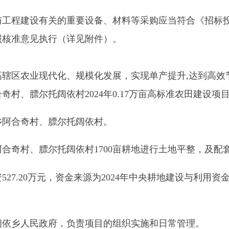
村、膘尔托阔依村。
、膘尔托阔依村
1700
亩耕地进行土地平整，及配套高效节水等相
万元，资金来源为
2024
年中央耕地建设与利用资金
440
万元、
202
民政府，负责项目的组织实施和日常管理。
，负责项目的日常监管、现场核查和监督检查。
设有关的重要设备、材料等采购应当符合《招标投标法》、《招
见执行（详见附件）。
模组织实施，认真履行基本建设程序，严禁未经批准擅自变更内
监理制、合同管理制等规定，严把工程质量和安全观，确保项目