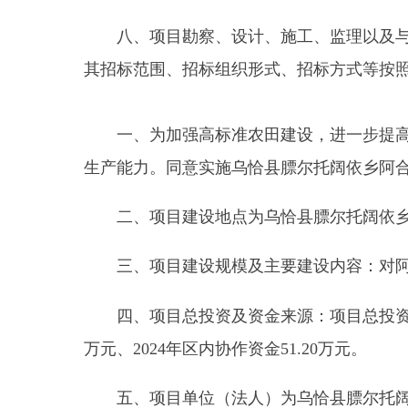
二、项目建设地点为乌恰县膘尔托阔依乡阿合奇
三、项目建设规模及主要建设内容：对阿合奇村
四、项目总投资及资金来源：项目总投资
527.20
万元、
2024
年区内协作资金
51.20
万元。
五、项目单位（法人）为乌恰县膘尔托阔依乡人
六、项目日常监管责任单位为乌恰县农业农村局
七、项目建设期限为
2024
年。
八、项目勘察、设计、施工、监理以及与工程建
其招标范围、招标组织形式、招标方式等按照核准意
九、请严格按照批准的可行性研究报告内容和规
管理，严格遵守项目法人责任制、招标投标制、工程