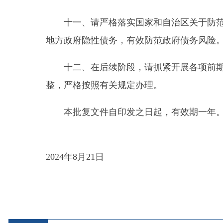
县 市
媒 体
阿图什市
阿克陶县
乌恰县
阿合
主办：新疆乌恰县人民政府办公室
承办：新疆乌恰县政
政府网站标识码：6530240001
新公网安备653024020
地 址：新疆克州乌恰县光明路1号
联系电话：0908-462