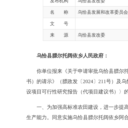
文 号
来 源
乌恰县发改委
乌恰县膘尔托阔依乡人民政府：
你单位报来《关于申请审批乌恰县膘尔托阔依乡
书）的请示》（膘政发〔
2024
〕
211
号）及乌恰县农
设项目可行性研究报告（代项目建议书）〉的审查意
一、为加强高标准农田建设，进一步提高辖区农
生产能力。同意实施乌恰县膘尔托阔依乡阿合奇村、
二、项目建设地点为乌恰县膘尔托阔依乡阿合奇
三、项目建设规模及主要建设内容：对阿合奇村