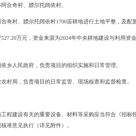
万元，资金来源为
2024
年中央耕地建设与利用资金
440
万元、
202
民政府，负责项目的组织实施和日常管理。
，负责项目的日常监管、现场核查和监督检查。
设有关的重要设备、材料等采购应当符合《招标投标法》、《招
见执行（详见附件）。
业现代化、规模化发展，实现单产提升
,
达到高效节水效果，打
膘尔托阔依村
2024
年
0.17
万亩高标准农田建设项目（项目代码：
村、膘尔托阔依村。