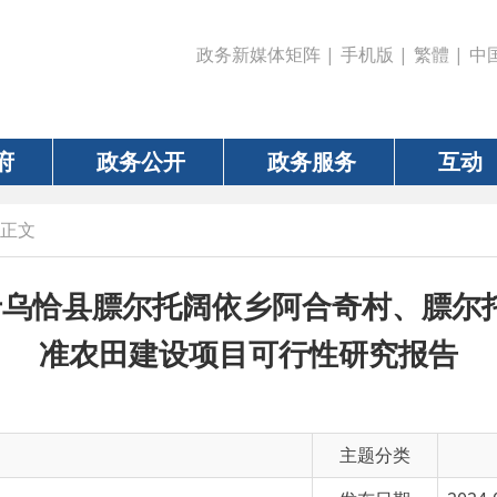
政务新媒体矩阵
|
手机版
|
繁體
|
中国政府网
|
新疆
政务公开
政务服务
互动
数据
膘尔托阔依乡阿合奇村、膘尔托阔依村202
准农田建设项目可行性研究报告
主题分类
发布日期
2024-09-11 13:23
县膘尔托阔依乡阿合奇村、膘尔托阔依村2024年0.17万亩高标准农田