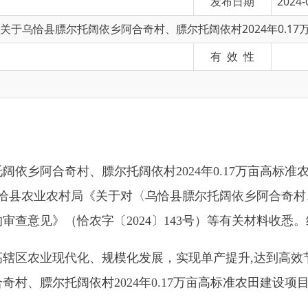
有 效 性
阿合奇村、膘尔托阔依村
2024
年
0.17
万亩高标准农田建设项目可
业农村局《关于对〈乌恰县膘尔托阔依乡阿合奇村、膘尔托阔依
见》（恰农字〔
2024
〕
143
号）等有关材料收悉。经研究，现批
业现代化、规模化发展，实现单产提升
,
达到高效节水效果，打
膘尔托阔依村
2024
年
0.17
万亩高标准农田建设项目（项目代码：
村、膘尔托阔依村。
、膘尔托阔依村
1700
亩耕地进行土地平整，及配套高效节水等相