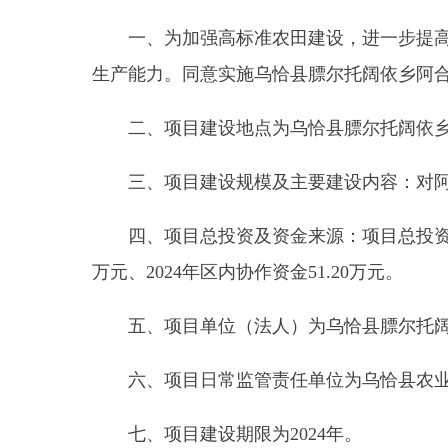
三、项目建设规模及主要建设内容：对阿合奇村
四、项目总投资及资金来源：项目总投资
527.20
万元、
2024
年区内协作资金
51.20
万元。
五、项目单位（法人）为乌恰县膘尔托阔依乡人
六、项目日常监管责任单位为乌恰县农业农村局
七、项目建设期限为
2024
年。
八、项目勘察、设计、施工、监理以及与工程建
其招标范围、招标组织形式、招标方式等按照核准意
一、为加强高标准农田建设，进一步提高辖区农
生产能力。同意实施乌恰县膘尔托阔依乡阿合奇村、