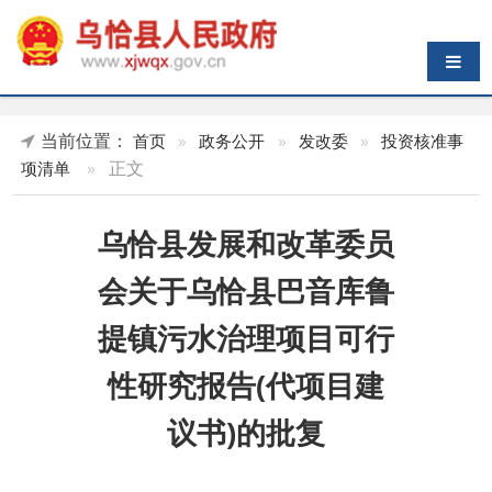
导航切换
当前位置：
首页
»
政务公开
»
发改委
»
投资核准事
»
正文
项清单
乌恰县发展和改革委员
会关于乌恰县巴音库鲁
提镇污水治理项目可行
性研究报告(代项目建
议书)的批复
索 引 号
K45899617/2024-
主题分类