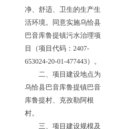
二、项目建设地点为
乌恰县巴音库鲁提镇巴音
库鲁提村、克孜勒阿根
村。
三、项目建设规模及
主要建设内容：为巴音库
鲁提村
114
户、克孜勒阿根
村
158
户农牧民修建成品三
格式化粪池（黑灰水分
离）及连接厕屋和附属配
套，并对地面进行修复