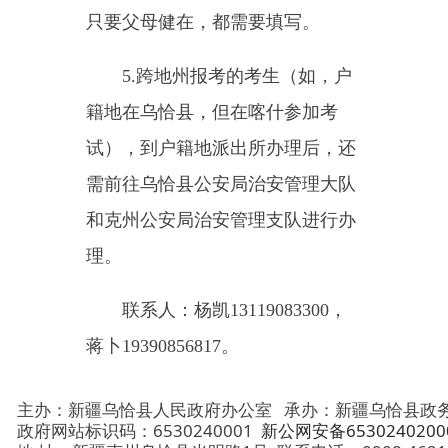
需前往乌恰县公安局治安管理大队
和克州公安局治安管理支队进行办
理。
联系人：杨凯
13119083300
，
蒋卜
19390856817
。
主办：新疆乌恰县人民政府办公室
承办：新疆乌恰县政务服务和
政府网站标识码：6530240001
新公网安备65302402000101号
地 址：新疆克州乌恰县光明路1号
联系电话：0908-4621030
法