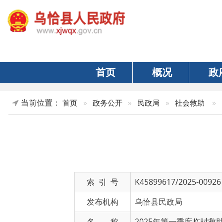
首页
概况
政府
当前位置：
»
正文
首页
»
政务公开
»
民政局
»
社会救助
索 引 号
K45899617/2025-00926
发布机构
乌恰县民政局
名 称
2025年第一季度临时救助情况
文 号