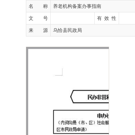
文 号
有 效 性
来 源
乌恰县民政局