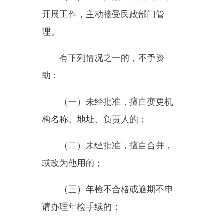
（三）年检不合格或逾期不申
请办理年检手续的；
（四）入住率达不到
50%
以上
的；
（五）财务账目混乱，不按规
定要求报送报表或报表弄虚作假
的；
（六）管理服务质量差，入住
老人及亲属满意率达不到
80%
，或
一年内有效投诉
3
次以上的；
（七）违反自治区养老机构基