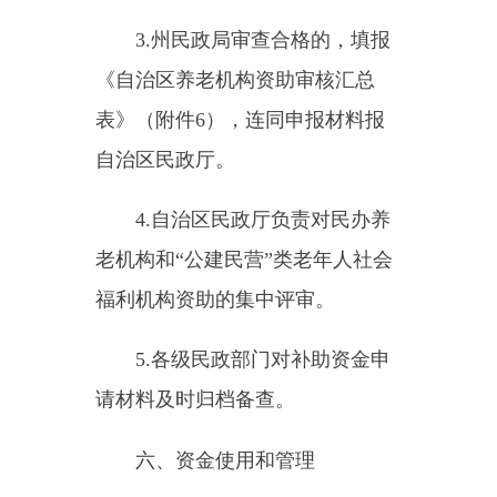
中的比例归还财政。
（三）已享受一次性开办补
助，但
5
年内改变经营性质的民办
养老服务机构，民政部门要协调相
关部门及时纠正并追回全部资助资
金。
（四）被资助机构必须与民政
部门签订《自治区养老机构资助资
金使用承诺书》（附件
5
），书面
承诺至少要经营
3
年，不得擅自改
变机构的社会福利性质，不得开展
与老年人社会福利事业无关的业
务，否则资助资金如数收回。