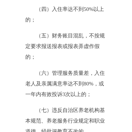
本规范、养老服务行业规定和职业
道德，经批评教育不改的。
四、资助项目和标准
（一）运营补贴
根据养老机构在院住满一个月
（含）以上的老年人实际占用床位
数，按照每人每月
100
元的标准给
予运营补贴。由自治区财政和县财
政部门各承担
50%
。
（二）一次性开办补助
2012
年
10
月
12
日后审批设立，
运营
6
个月以上，入住率达到
50%
的