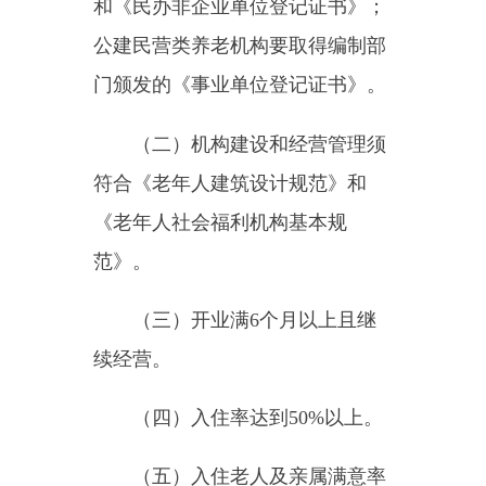
范》。
（三）开业满
6
个月以上且继
续经营。
（四）入住率达到
50%
以上。
（五）入住老人及亲属满意率
达
80%
以上。
（六）各项管理制度健全，管
理服务规范，账目清晰。
（七）通过民政部门的年度考
核和登记机关年检，达到合格或基
本合格；申请资助年度内无火灾、
食物中毒、人员走失、经司法程序