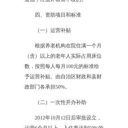
养老机构，核定床位
100
张以下
的，由县财政给予一次性开办补助
（具体标准由各地自行确定）；核
定床位
100
张（含）以上的，由自
治区财政给予每张床位
5000
元的一
次性开办补助。自建养老机构按照
50%
，
30%
，
20%
的比例，分
3
年拨
付；租赁房屋且租期在
5
年以上的
养老机构，按照每年
20%
的比例，
分
5
年拨付。
凡另址设立的养老机构，按新
办养老机构程序申办。
已领取一次性开办补助的民办