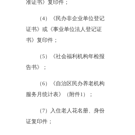
（
1
）《自治区民办养老机构
一次性开办补助申请表》（附件
4
）；
（
2
）所涉及的土地产权与使
用权证明，以及房屋的立项、验收
和产权证明文件或
5
年以上租赁合
同；
（
3
）个人（法定代表人）身
份证复印件；
（
4
）《社会福利机构设置批
准证书》复印件（加盖当年年检合
格印章）；