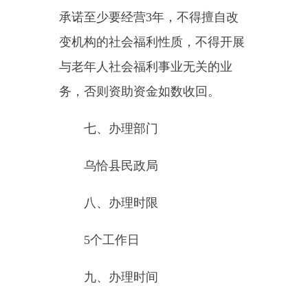
5
．自治区民办养老机构资助
资金使用承诺书；
6
．自治区民办养老机构年度
资助资金汇总表。
养老补贴办理指南附件1-6
主办：新疆乌恰县人民政府办公室
承办：新疆乌恰县政务服务和
政府网站标识码：6530240001
新公网安备65302402000101号
地 址：新疆克州乌恰县光明路1号
联系电话：0908-4621030
法