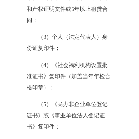
县民政局至少每季度对民办养老机
构床位数、在院人数核实一次。县
民政局应当每半年将服务月统计表
报送州民政局。
2.
县民政局对养老机构资助申
报材料予以审核，对具备申报资
格，符合申报条件的民办养老机构
和“公建民营”类老年人社会福利机
构进行实地核查，核实年度服务
量。
依据初步核查结果，填报《自
治区民办养老机构资助审核汇总
表》（附件
6
），连同申报材料报