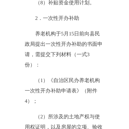
（
5
）《民办非企业单位登记
证书》或《事业单位法人登记证
书》复印件；
（
6
）《工程竣工验收报告
书》或《租赁房屋合同》；
（
7
）
6
个月以上经营情况证
明；
（
8
）补贴资金使用计划。
（二）审核程序
1.
各民办养老机构应该按月向
县民政局报送月报表（附件
1
），