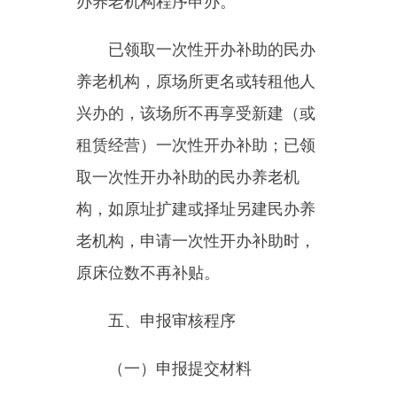
申请，并提交以下材料（一式
3
份）：
（
1
）民办养老机构运营补贴
申请报告（附件
2
）；
（
2
）《自治区民办养老机构
运营补贴申请表》（附件
3
）；
（
3
）《社会福利机构设置批
准证书》复印件；
（
4
）《民办非企业单位登记
证书》或《事业单位法人登记证
书》复印件；
（
5
）《社会福利机构年检报