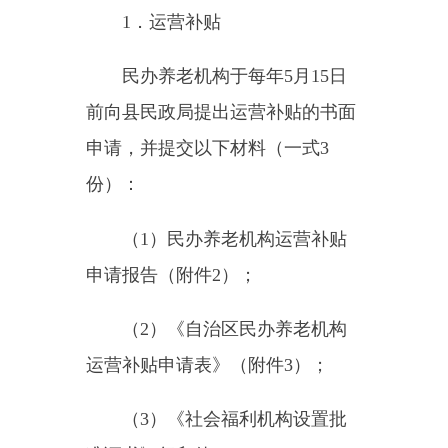
告书》；
（
6
）《自治区民办养老机构
服务月统计表》（附件
1
）；
（
7
）入住老人花名册、身份
证复印件；
（
8
）补贴资金使用计划。
2
．一次性开办补助
养老机构于
5
月
15
日前向县民
政局提出一次性开办补助的书面申
请，需提交下列材料（一式
3
份）：