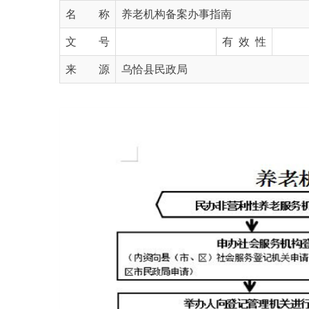
文 号
有 效 性
来 源
乌恰县民政局