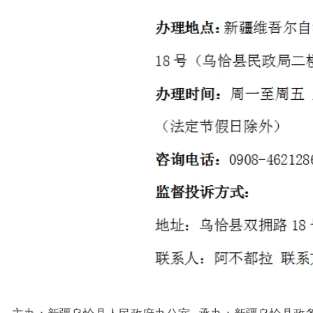
主办：新疆乌恰县人民政府办公室
承办：新疆乌恰县政务服务和
政府网站标识码：6530240001
新公网安备65302402000101号
地 址：新疆克州乌恰县光明路1号
联系电话：0908-4621030
法