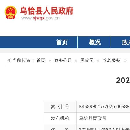
首页
概况
政府
当前位置：
»
正文
首页
»
政务公开
»
民政局
»
养老服务
2026
索 引 号
K45899617/2026-00588
发布机构
乌恰县民政局
名 称
2026年1月份80岁以上老人高
文 号