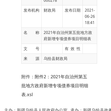
06-26
18:41
名 称
2021年自治州第五批地方政
府新增专项债券项目明细表
文 号
有 效 性
来 源
乌恰县财政局
附件：
附件2：2021年自治州第五
批地方政府新增专项债券项目明细
表.xsl
主办：新疆乌恰县人民政府办公室
承办：新疆乌恰县政务服务和
政府网站标识码：6530240001
新公网安备65302402000101号
地 址：新疆克州乌恰县光明路1号
联系电话：0908-4621030
法