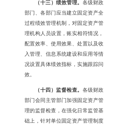
主办：新疆乌恰县人民政府办公室
承办：新疆乌恰县政务服务和
政府网站标识码：6530240001
新公网安备65302402000101号
地 址：新疆克州乌恰县光明路1号
联系电话：0908-4621030
法