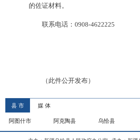
（此件公开发布）
县 市
媒 体
阿图什市
阿克陶县
乌恰县
阿合
主办：新疆乌恰县人民政府办公室
承办：新疆乌恰县政
政府网站标识码：6530240001
新公网安备653024020
地 址：新疆克州乌恰县光明路1号
联系电话：0908-462