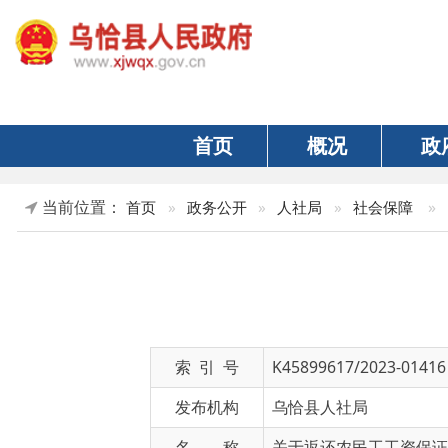
首页
概况
政府
当前位置：
»
正文
首页
»
政务公开
»
人社局
»
社会保障
关
索 引 号
K45899617/2023-01416
发布机构
乌恰县人社局
名 称
关于返还农民工工资保证金的通
文 号