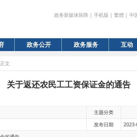
政务新媒体矩阵
|
手机版
|
繁體
|
中国政府网
|
新疆
政务公开
政务服务
互动
数据
于返还农民工工资保证金的通告
主题分类
发布日期
2023-06-08 19:10
告
有 效 性