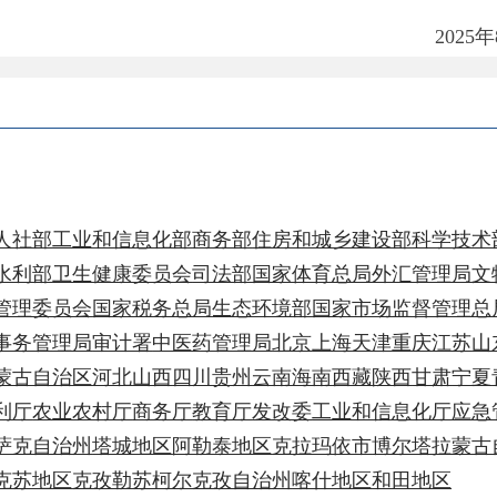
地州
工业和信息化部
商务部
住房和城乡建设部
科学技术部
教育部
卫生健康委员会
司法部
国家体育总局
外汇管理局
文物局
员会
国家税务总局
生态环境部
国家市场监督管理总局
理局
审计署
中医药管理局
北京
上海
天津
重庆
江苏
山东
浙江
治区
河北
山西
四川
贵州
云南
海南
西藏
陕西
甘肃
宁夏
青海
新疆
业农村厅
商务厅
教育厅
发改委
工业和信息化厅
应急管理厅
治州
塔城地区
阿勒泰地区
克拉玛依市
博尔塔拉蒙古自治州
区
克孜勒苏柯尔克孜自治州
喀什地区
和田地区
县政务服务和数字发展中心
000101号
新ICP备2022000421号-1
621030
法律声明
关于我们
网站地图