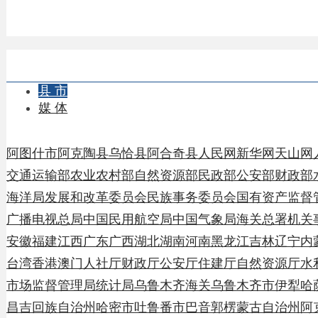
县 市
媒 体
阿图什市
阿克陶县
乌恰县
阿合奇县
人民网
新华网
天山网
人社部
交通运输部
农业农村部
自然资源部
民政部
公安部
财政部
水利部
海洋局
发展和改革委员会
民族事务委员会
国有资产监督管理委
广播电视总局
中国民用航空局
中国气象局
海关总署
机关事务管
安徽
福建
江西
广东
广西
湖北
湖南
河南
黑龙江
吉林
辽宁
内蒙古自
台湾
香港
澳门
人社厅
财政厅
公安厅
住建厅
自然资源厅
水利厅
农
市场监督管理局
统计局
乌鲁木齐海关
乌鲁木齐市
伊犁哈萨克自
昌吉回族自治州
哈密市
吐鲁番市
巴音郭楞蒙古自治州
阿克苏地
主办：新疆乌恰县人民政府办公室
承办：新疆乌恰
政府网站标识码：6530240001
新公网安备65302402
地 址：新疆克州乌恰县光明路1号
联系电话：0908-4