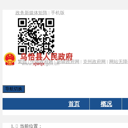
政务新媒体矩阵
|
手机版
|
繁體
|
中国政府网
|
新疆政府网
|
克州政府网
|
网站无障碍
|
登录
导航切换
首页
概况
政
当前位置：
首页
»
政务公开
»
人社局
»
行政处罚信息
»
正文