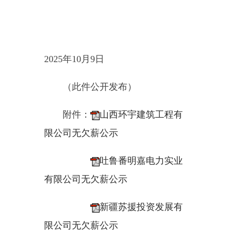
限公司无欠薪公示
吐鲁番明嘉电力实业
有限公司无欠薪公示
新疆苏援投资发展有
限公司无欠薪公示
主办：新疆乌恰县人民政府办公室
承办：新疆乌恰县政务服务和
政府网站标识码：6530240001
新公网安备65302402000101号
地 址：新疆克州乌恰县光明路1号
联系电话：0908-4621030
法