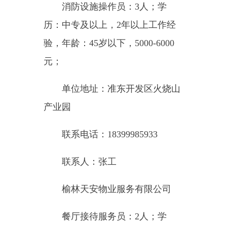
业园
联系电话：18199893443
联系人：刘晓康
（此件公开发布）
主办：新疆乌恰县人民政府办公室
承办：新疆乌恰县政务服务和
政府网站标识码：6530240001
新公网安备65302402000101号
地 址：新疆克州乌恰县光明路1号
联系电话：0908-4621030
法