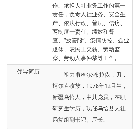
查、“放管服”、疫情防控、企业
退休、农民工欠薪、劳动监
察、劳动人事仲裁等工作。
领导简历
祖力甫哈尔·布拉依，男，
柯尔克孜族，1978年12月生，
新疆乌恰人，中共党员，在职
研究生学历，现任乌恰县人社
局党组副书记、局长。
主办：新疆乌恰县人民政府办公室
承办：新疆乌恰县政务服务和
政府网站标识码：6530240001
新公网安备65302402000101号
地 址：新疆克州乌恰县光明路1号
联系电话：0908-4621030
法