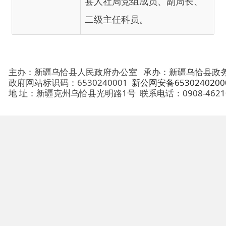
主办：新疆乌恰县人民政府办公室
承办：新疆乌恰县政务服务和
政府网站标识码：6530240001
新公网安备65302402000101号
地 址：新疆克州乌恰县光明路1号
联系电话：0908-4621030
法