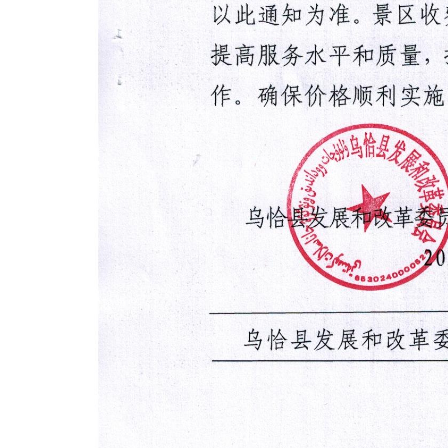
主办：新疆乌恰县人民政府办公室
承办：新疆乌恰县政务服务和
政府网站标识码：6530240001
新公网安备65302402000101号
地 址：新疆克州乌恰县光明路1号
联系电话：0908-4621030
法