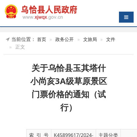
导航切换
当前位置：
首页
»
政务公开
»
文旅局
»
文件
»
正文
关于乌恰县玉其塔什
小尚亥3A级草原景区
门票价格的通知（试
行）
索 引 号
K45899617/2024-
主题分类
01131