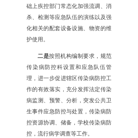
护使用。
二是
按照机构编制要求，规范
传染病防控科设置和应急队伍管
理，进一步促进辖区传染病防控工
作的有效落实，充分发挥
法定传染
病监测、预警、分析，突发公共卫
生事件应急防控与处置，传染病防
控资源协调、储备，学校传染病防
控
，流行病学调查等工作。
主办：新疆乌恰县人民政府办公室
承办：新疆乌恰县政务服务和
政府网站标识码：6530240001
新公网安备65302402000101号
地 址：新疆克州乌恰县光明路1号
联系电话：0908-4621030
法