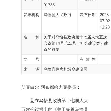
发布机构
乌恰县人民政府
发布日期
2025-
07-02
12:28
名 称
关于对乌恰县政协第十七届人大五次
会议第14号总23号（社会建设类）建
议的答复
文 号
有 效 性
来 源
乌恰县住房和城乡建设局
艾克白尔
·阿布都哈力克委员：
您在乌恰县
政协
第
十
七
届人大
五
次会议提出的
《
关于完善乌恰县
城区各小区生活垃圾处理的提案
》
已收悉，
我局
高度重视，组织相关
部门对提出的建议进行了认真讨