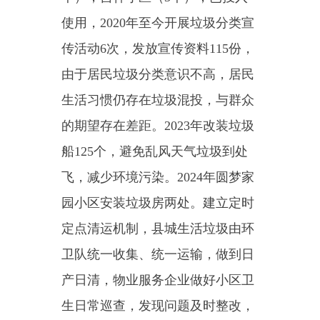
的期望存在差距。
2023年改装垃圾
船125个，避免乱风天气垃圾到处
飞，减少环境污染。
2024年圆梦家
园小区安装垃圾房两处。
建立定时
定点清运机制，
县城
生活垃圾
由环
卫队
统一收集、统一运输，做到日
产日清，物业服务企业做好小区卫
生日常巡查，发现问题及时整改，
小区垃圾桶满及时反馈，环卫队及
时清运。我局
每周安排人员对物业
小区环境卫生、安全生产进行检查
督导，
对检查中存在问题的小区责
令限期整改
，
为
全县居民
营造良好
的生活环境。