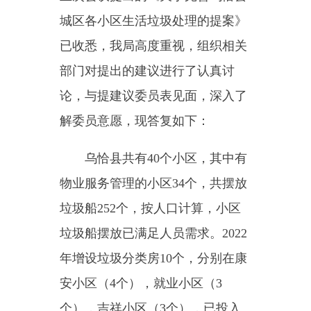
论，与
提建议委员表
见面，深入了
解委员意愿，
现答复如下：
乌恰县共有
40个小区，其中有
物业服务管理的小区34个，共摆放
垃圾船252个，按人口计算，小区
垃圾船摆放已满足人员需求。2022
年增设垃圾分类房10个，分别在康
安小区（4个），就业小区（3
个），吉祥小区（3个），已投入
使用，2020年
至
今
开展垃圾分类宣
传活动
6
次
，发放宣传资料115份，
由于居民垃圾分类意识不高，居民
生活习惯仍存在垃圾混投，与群众