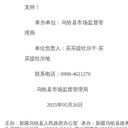
地 址：新疆克州乌恰县光明路1号
联系电话：0908-4621030
法