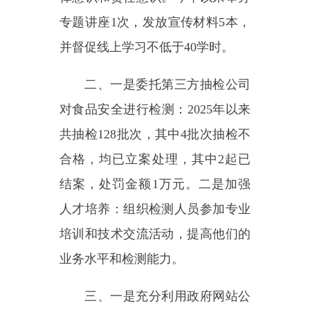
共抽检128批次，其中4批次抽检不
合格，均已立案处理，其中2起已
结案，处罚金额1万元。二是加强
人才培养：组织检测人员参加专业
培训和技术交流活动，提高他们的
业务水平和检测能力。
三、一是充分利用政府网站公
布食品安全行政处罚案件及食品安
全抽检结果，其中乌恰县
**饮料有
限责任公司和乌恰县**果蔬批发店
抽检不合格。二是微信公众号公布
校园“红黑榜”和餐饮单位“红黑
榜”各一期，其中乌恰县***茶餐厅
以及乌恰县铁列克乡**超市因为食