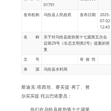
发布机构
乌恰县人民政府
发布日期
2025-
07-02
12:43
名 称
关于对乌恰县政协第十七届第五次会
议第29号（生态文明类2号）提案的答
复
文 号
有 效 性
来 源
乌恰县水利局
斯迪克
·塔西坦、赛买提·再丁、努
尔买买提·托云巴依委员：
你们
在乌恰县政协第十七届第
五
次会议提出的
《关于维修吾合沙
鲁乡吾合沙鲁村切坎德防洪坝的
提
案
》
已收悉，
我局高度重视，组织