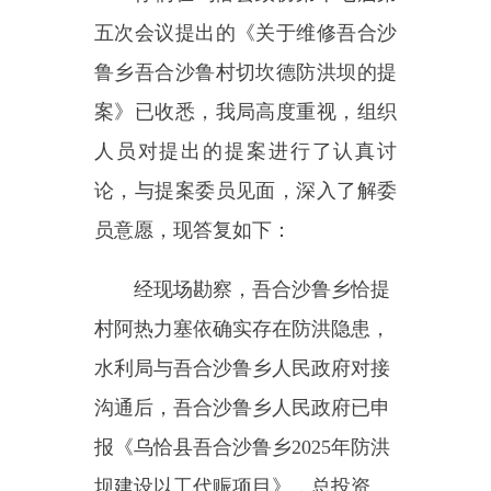
人员对提出的提案进行了认真讨
论，与提案委员见面，深入了解委
员意愿，
现答复如下：
经现场勘察，吾合沙鲁乡恰提
村阿热力塞依确实存在防洪隐患，
水利局与吾合沙鲁乡人民政府对接
沟通后，吾合沙鲁乡人民政府已申
报《乌恰县吾合沙鲁乡
2025年防洪
坝建设以工代赈项目》，总投资
790万元，建设内容为新建吾合沙
鲁乡防洪坝总长3.0km（其中恰提
村阿热力塞依防洪坝
1.6km
，吾合
沙鲁村切坎德防洪坝
1.4km
），采