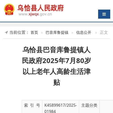
导航切换
当前位置：
»
正文
首页
»
巴音库鲁提镇
»
信息公开
乌恰县巴音库鲁提镇人
民政府2025年7月80岁
以上老年人高龄生活津
贴
索 引 号
K45899617/2025-
主题分类
01984
发布机构
乌恰县人民政府
发布日期
2025-