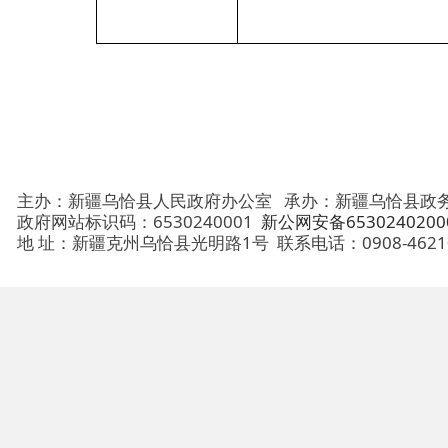
主办：新疆乌恰县人民政府办公室
承办：新疆乌恰县政务服务和
政府网站标识码：6530240001
新公网安备65302402000101号
地 址：新疆克州乌恰县光明路1号
联系电话：0908-4621030
法