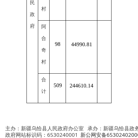
村
合
509
244610.14
计
主办：新疆乌恰县人民政府办公室
承办：新疆乌恰县政务服务和
政府网站标识码：6530240001
新公网安备65302402000101号
地 址：新疆克州乌恰县光明路1号
联系电话：0908-4621030
法