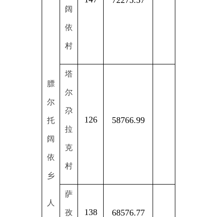
塔
膘
尔
尔
尕
126
58766.99
托
拉
阔
克
依
村
乡
萨
人
138
68576.77
孜
民
村
政
府
阿
合
98
44990.81
奇