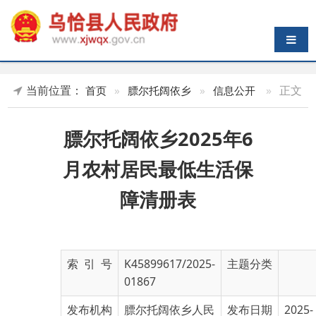
导航切换
当前位置：
»
正文
首页
»
膘尔托阔依乡
»
信息公开
膘尔托阔依乡2025年6
月农村居民最低生活保
障清册表
索 引 号
K45899617/2025-
主题分类
01867
发布机构
膘尔托阔依乡人民
发布日期
2025-
政府
07-10
16:17