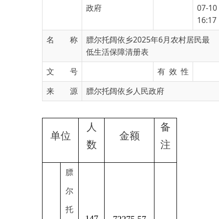
名 称
膘尔托阔依乡2025年6月农村居民最
低生活保障清册表
文 号
有 效 性
来 源
膘尔托阔依乡人民政府
人
备
单位
金额
数
注
膘
尔
托
147
72275.57
阔
依
村