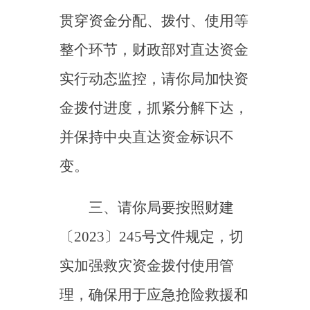
变。
三、请你
局
要按照财建
〔
2023〕245号文件规定，切
实加强救灾资金拨付使用管
理，确保用于应急抢险救援和
受灾群众救助工作，保证资金
规范高效使用。要加大监督检
查力度，坚决防止资金滞留、
挤占、挪用等违规行为，一经
发现要及时查处并严肃问责。
四、
请
做好
预算
绩效管理
工作
,
在组织预算执行中对照