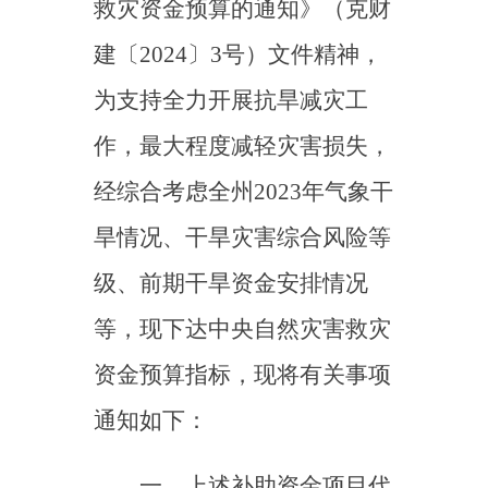
作，最大程度减轻灾害损失，
经综合考虑全州
2023年气象干
旱情况、干旱灾害综合风险等
级、前期干旱资金安排情况
等，现下达中央自然灾害救灾
资金预算指标，
现
将有关事项
通知如下：
一、
上述补助资金项目代
码为
10000013Z135080000019。
资
金收入列
入
202
3
年政府收支分
类科目
“1100260灾害防治及应