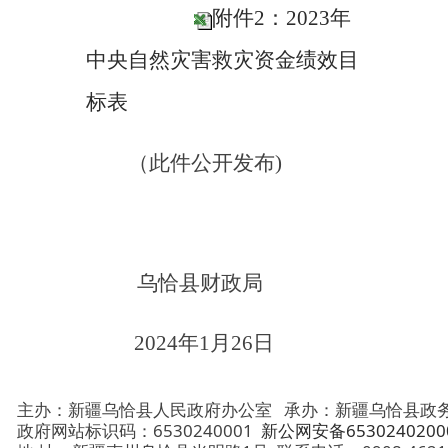
主办：新疆乌恰县人民政府办公室
承办：新疆乌恰县政务服务和
政府网站标识码：6530240001
新公网安备65302402000101号
地 址：新疆克州乌恰县光明路1号
联系电话：0908-4621030
法