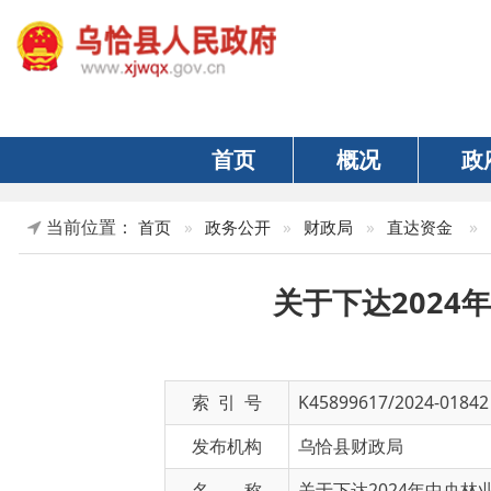
首页
概况
政府
当前位置：
»
正文
首页
»
政务公开
»
财政局
»
直达资金
关于下达2024年中
索 引 号
K45899617/2024-01842
发布机构
乌恰县财政局
名 称
关于下达2024年中央林业草原
文 号
恰财字〔2024〕101号