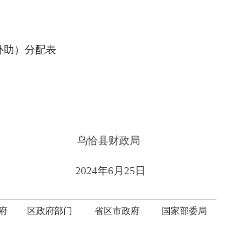
乌恰县财政局
202
4
年
6
月
25
日
部门
省区市政府
国家部委局