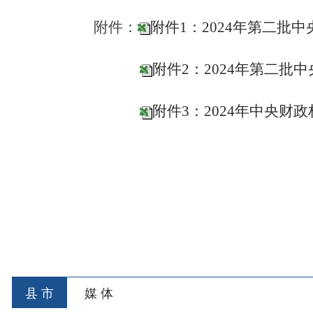
县 市
媒 体
阿图什市
阿克陶县
乌恰县
阿合
主办：新疆乌恰县人民政府办公室
承办：新疆乌恰县政
政府网站标识码：6530240001
新公网安备653024020
地 址：新疆克州乌恰县光明路1号
联系电话：0908-462