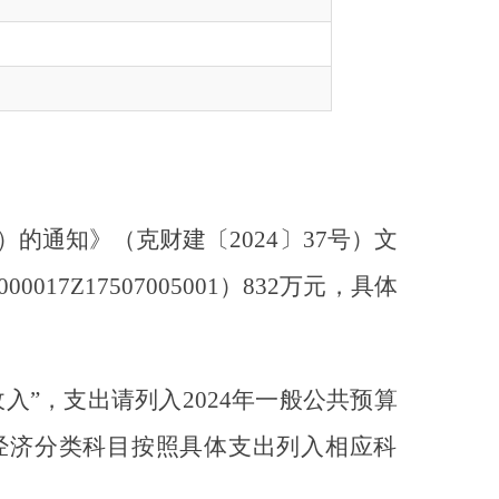
（
克
财建〔
2024〕
37
号）
文
07005001）
832
万元，具体
列入202
4
年一般公共预算
目按照具体支出列入相应科
01中央直达资金”）贯穿资金