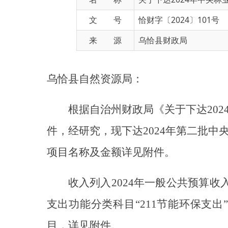
来 源
乌恰县财政局
乌恰县自然资源
局
：
根据
自治州财政局
《关于下达
2024年
件
，
经研究，
现下达
202
4
年
第二批
中央林业
项目名称及金额详见附件。
收入列入
202
4
年一般公共预算收入科目
支出
功能
分类科目
“211节能环保支出”
目
，
详见附件。
中央林业草原生态保护恢复资金中生态
分配、拨付、使用等环节，且保持不变。