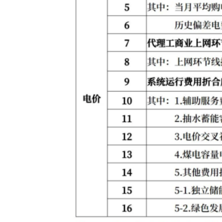
主办：新疆乌恰县人民政府办公室
承办：新疆乌恰县政务服务和
政府网站标识码：6530240001
新公网安备65302402000101号
地 址：新疆克州乌恰县光明路1号
联系电话：0908-4621030
法