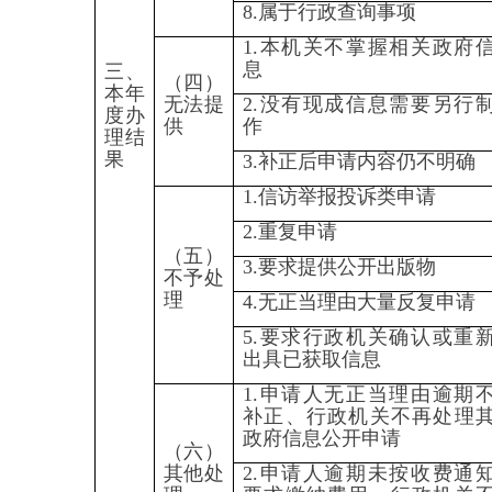
四、政府信息公开行政复议、
行政诉讼情况
行政复议
行政诉讼
未经复议直接起诉
复议
结
结
其
尚
结
结
其
尚
结
果
果
他
未
总
果
果
他
未
总
果
维
纠
结
审
计
维
纠
结
审
计
维
持
正
果
结
持
正
果
结
持
0
0
0
0
0
0
0
0
0
0
0
0
五、存在的主要问题及改进情
况
（一）存在的主要问题。一是
政府信息公开的时效性有待提升。