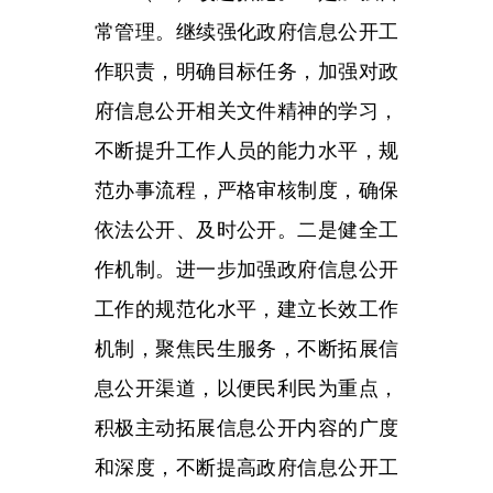
主办：新疆乌恰县人民政府办公室
承办：新疆乌恰县政务服务和
政府网站标识码：6530240001
新公网安备65302402000101号
地 址：新疆克州乌恰县光明路1号
联系电话：0908-4621030
法