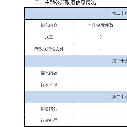
行政处罚
行政强制
第二十条第（八
信息内容
本年收
行政事业性收费
三、收到和处理政府信息公开
申请情况
申请
（本列数据的勾稽关系为：第一项加第二项
自
之和，等于第三项加第四项之和）
然
人