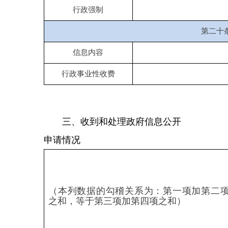
一、本年新收政府信息公开申请数量
0
二、上年结转政府信息公开申请数量
0
（一）予以公开
0
（二）部分公开（区分处理的，只计
0
这一情形，不计其他情形）
1.属于国家秘密
0
2.其他法律行政法规禁止公
0
开
3.危及“三安全一稳定”
0
（三）
4.保护第三方合法权益
0
不予公
开
5.属于三类内部事务信息
0
6.属于四类过程性信息
0
7.属于行政执法案卷
0
8.属于行政查询事项
0
1.本机关不掌握相关政府信
0
息
三、
（四）