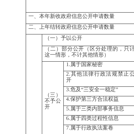
本年
无法提
2.没有现成信息需要另行制
度办
0
供
作
理结
果
3.补正后申请内容仍不明确
0
1.信访举报投诉类申请
0
2.重复申请
0
（五）
3.要求提供公开出版物
0
不予处
理
4.无正当理由大量反复申请
0
5.要求行政机关确认或重新
0
出具已获取信息
1.申请人无正当理由逾期不
补正、行政机关不再处理其
0
政府信息公开申请
（六）
其他处
2.申请人逾期未按收费通知
理
要求缴纳费用、行政机关不
0
再处理其政府信息公开申请
3.其他
0
（七）总计
0
四、结转下年度继续办理
0