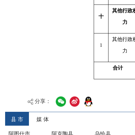
分享：
县 市
媒 体
阿图什市
阿克陶县
乌恰县
阿合
主办：新疆乌恰县人民政府办公室
承办：新疆乌恰县政
政府网站标识码：6530240001
新公网安备653024020
地 址：新疆克州乌恰县光明路1号
联系电话：0908-462