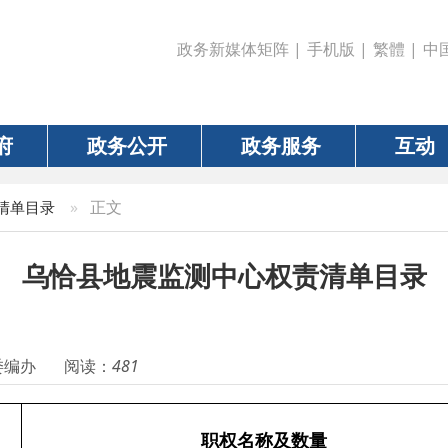
政务新媒体矩阵
|
手机版
|
繁體
|
中国政府网
|
新疆
政务公开
政务服务
互动
数据
»
正文
恰县地震监测中心权责清单目录
阅读：
481
职权名称及数量
备注