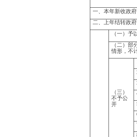
6.属
7.属
8.属
1.本
三、
（四）
本年
无法提
2.没
度办
供
3.补
理结
果
1.信
2.重复
（五）
3.要
不予处
理
4.无
5.要
已获取
1.申
正、行
信息公
（六）
其他处
2.申