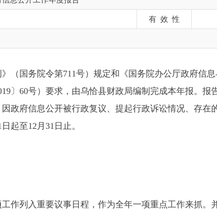
务院令第711号）规定和《国务院办公厅政府信息与政务公开办
60号）要求，由乌恰县财政局编制完成本年报。报告共分为六部
信息公开被行政复议、提起行政诉讼情况、存在的主要问题及改
2月31日止。
入重要议事日程，作为全年一项重点工作来抓。并把政府信息公
责任到科室、任务到人头”的工作机制。充分运用乌恰县人民政府
、政府债务、政策法规等17个栏目内容进行按时公开和更新，2
，财政文件14条，债务信息5条，政府性基金目录清单4条，行政