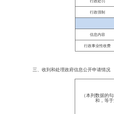
（本列数据的勾稽关系
和，等于第三项
一、本年新收政府信息公
二、上年结转政府信息公
（一）予以公开
（二）部分公开
情形，不计其他
1.属
2.其
3.危及
（三）
4.保
不予公
5.属
开