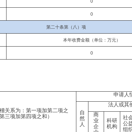
申请人情况
法人或其他组织
为：第一项加第二项之
自
商
加第四项之和）
社会
法律
然
业
科研
其
公益
服务
人
企
机构
他
组织
机构
业
开申请数量
0
0
0
0
0
0
开申请数量
0
0
0
0
0
0
0
0
0
0
0
0
（区分处理的，只计这一
0
0
0
0
0
0
情形）
于国家秘密
0
0
0
0
0
0
他法律行政法规禁止公开
0
0
0
0
0
0
“三安全一稳定”
0
0
0
0
0
0
护第三方合法权益
0
0
0
0
0
0
于三类内部事务信息
0
0
0
0
0
0