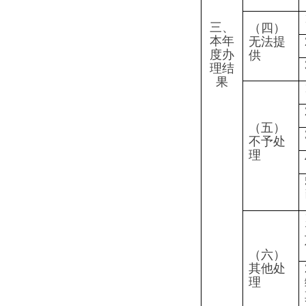
理
缴纳费
其政府
3.其他
（七）总计
四、结转下年度继续办理
四、政府信息公开行政复议、行政诉讼情况
行政复议
尚
结果
结果
其他
未
维持
纠正
结果
审
结
0
0
0
0