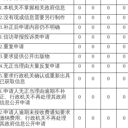
用、行政机关不再处理
0
0
0
0
0
0
信息公开申请
0
0
0
0
0
0
0
0
0
0
0
0
0
0
0
0
0
0
行政诉讼
未经复议直接起诉
复议后起诉
结
结
其
尚
总
结果
结果
其他
尚未
总
果
果
他
未
计
维持
纠正
结果
审结
计
维
纠
结
审
持
正
果
结
0
0
0
0
0
0
0
0
0
0