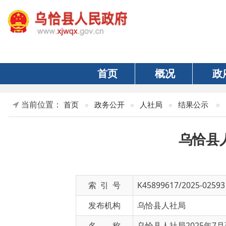
首页
概况
政府
当前位置：
»
正文
首页
»
政务公开
»
人社局
»
结果公示
乌恰县人社局
索 引 号
K45899617/2025-02593
发布机构
乌恰县人社局
名 称
乌恰县人社局2025年7月至9月
文 号