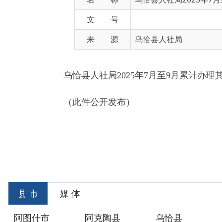
来 源
乌恰县人社局
乌恰县人社局2025年7月至9月累计办理其他行
（此件公开发布）
乌恰县人力
2025
县 市
媒 体
阿图什市
阿克陶县
乌恰县
阿合
主办：新疆乌恰县人民政府办公室
承办：新疆乌恰县政
政府网站标识码：6530240001
新公网安备653024020
地 址：新疆克州乌恰县光明路1号
联系电话：0908-462