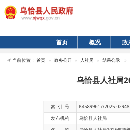
首页
概况
政府
当前位置：
»
正文
首页
»
政务公开
»
人社局
»
结果公示
乌恰县人社局202
索 引 号
K45899617/2025-02948
发布机构
乌恰县人社局
名 称
乌恰县人社局2025年跨部门综合
文 号