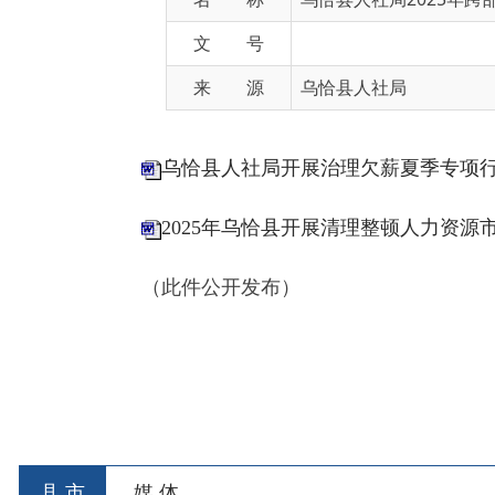
来 源
乌恰县人社局
乌恰县人社局开展治理欠薪夏季专项行动工作
2025年乌恰县开展清理整顿人力资源市场秩
（此件公开发布）
乌恰县人力
2025
县 市
媒 体
阿图什市
阿克陶县
乌恰县
阿合
主办：新疆乌恰县人民政府办公室
承办：新疆乌恰县政