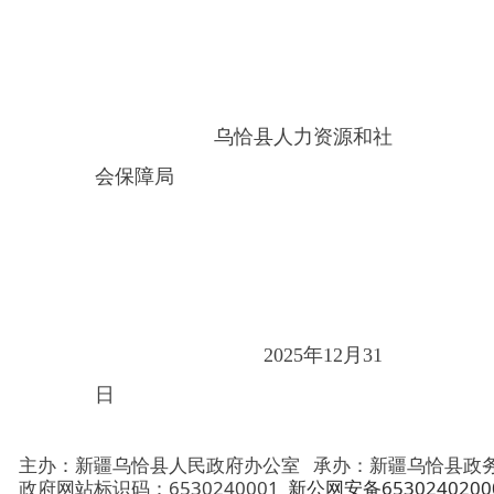
乌恰县人力资源和社
会保障局
2025年12月31
日
主办：新疆乌恰县人民政府办公室
承办：新疆乌恰县政务服务和
政府网站标识码：6530240001
新公网安备65302402000101号
地 址：新疆克州乌恰县光明路1号
联系电话：0908-4621030
法