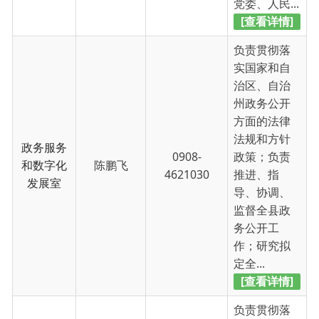
法规和方针
政务服务
0908-
政策；负责
和数字化
陈鹏飞
4621030
推进、指
发展室
导、协调、
监督全县政
务公开工
作；研究拟
定全...
[查看详情]
负责贯彻落
实国家和自
治区政务公
开、“放管
服”方面的法
律法规和方
政策法规
0908-
闫群
针政策；指
室
4622026
导监督乌恰
县政务公开
和协调推进