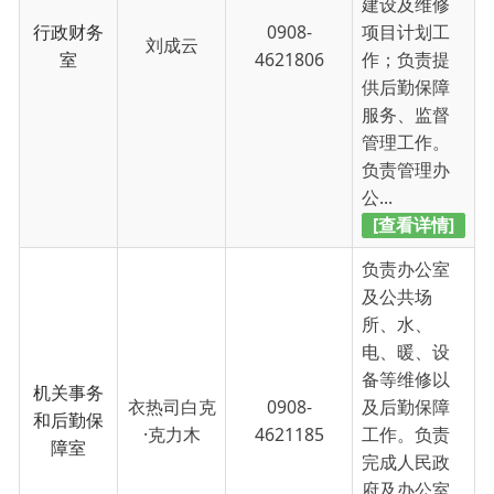
所、水、
电、暖、设
备等维修以
机关事务
衣热司白克
0908-
及后勤保障
和后勤保
·克力木
4621185
工作。负责
障室
完成人民政
府及办公室
交办的其他
工作。
[查看详情]
主办：新疆乌恰县人民政府办公室
承办：新疆乌恰县政务服务和
政府网站标识码：6530240001
新公网安备65302402000101号
地 址：新疆克州乌恰县光明路1号
联系电话：0908-4621030
法