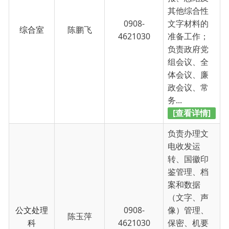
4621030
准备工作；
负责政府党
组会议、全
体会议、廉
政会议、常
务...
[查看详情]
负责办理文
电收发运
转、国徽印
鉴管理、档
案和数据
（文字、声
公文处理
0908-
像）管理、
陈玉萍
科
4621030
保密、机要
通信、密码
电报、办公
自动化设备
管理等工
作；负...