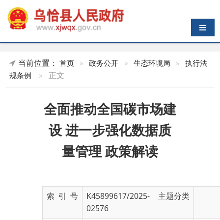
导航切换
当前位置：
首页
»
政务公开
»
生态环境局
»
执行法
»
正文
规条例
全面推动全国碳市场建
设 进一步强化数据质
量管理 政策解读
索 引 号
K45899617/2025-
主题分类
02576
发布机构
克州生态环境局乌
发布日期
2025-
恰县分局
10-15