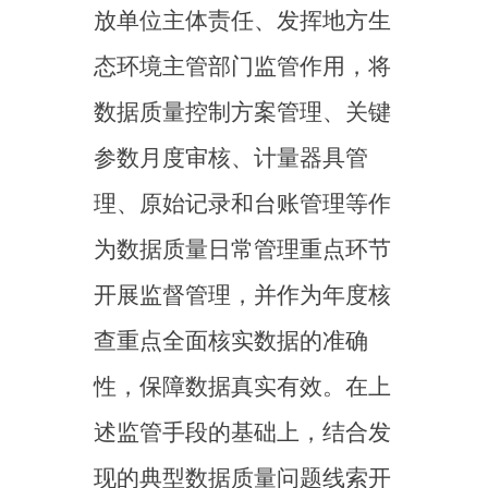
量，强化碳排放管理执法水
平。二是调动地方生态环境部
门和行业协会力量进一步强化
培训。组织地方生态环境主管
部门、相关行业协会对重点排
放单位、技术服务机构开展数
据质量管理能力建设，有效提
升其对数据真实性、完整性、
准确性的责任意识和能力。
主办：新疆乌恰县人民政府办公室
承办：新疆乌恰县政务服务和
政府网站标识码：6530240001
新公网安备65302402000101号
地 址：新疆克州乌恰县光明路1号
联系电话：0908-4621030
法