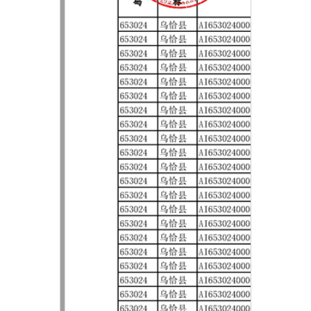
主办：新疆乌恰县人民政府办公室
承办：新疆乌恰县政务服务和
政府网站标识码：6530240001
新公网安备65302402000101号
地 址：新疆克州乌恰县光明路1号
联系电话：0908-4621030
法